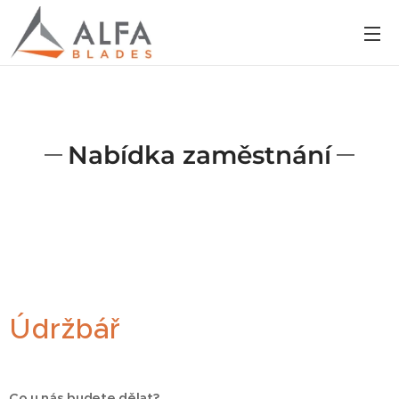
Nabídka zaměstnání
Údržbář
Co u nás budete dělat?