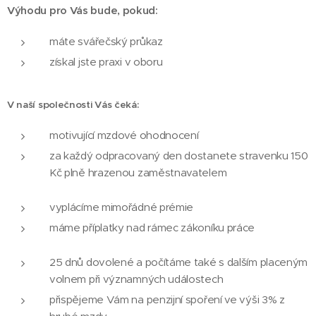
Výhodu pro Vás bude, pokud:
máte svářečský průkaz
získal jste praxi v oboru
V naší společnosti Vás čeká:
motivující mzdové ohodnocení
za každý odpracovaný den dostanete stravenku 150
Kč plně hrazenou zaměstnavatelem
vyplácíme mimořádné prémie
máme příplatky nad rámec zákoníku práce
25 dnů dovolené a počítáme také s dalším placeným
volnem při významných událostech
přispějeme Vám na penzijní spoření ve výši 3% z