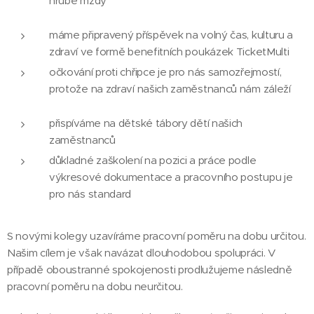
hrubé mzdy
máme připravený příspěvek na volný čas, kulturu a
zdraví ve formě benefitních poukázek TicketMulti
očkování proti chřipce je pro nás samozřejmostí,
protože na zdraví našich zaměstnanců nám záleží
přispíváme na dětské tábory dětí našich
zaměstnanců
důkladné zaškolení na pozici a práce podle
výkresové dokumentace a pracovního postupu je
pro nás standard
S novými kolegy uzavíráme pracovní poměru na dobu určitou.
Našim cílem je však navázat dlouhodobou spolupráci. V
případě oboustranné spokojenosti prodlužujeme následně
pracovní poměru na dobu neurčitou.